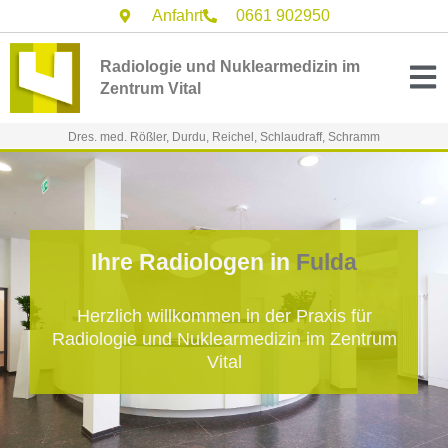
Inhalt
Zum
Anfahrt
0661 902950
springen
Inhalt
springen
Radiologie und Nuklearmedizin im
Zentrum Vital
Dres. med. Rößler, Durdu, Reichel, Schlaudraff, Schramm
Ihre Radiologen in
Fulda
Herzlich willkommen in der Praxis für
Radiologie und Nuklearmedizin im Zentrum
Vital